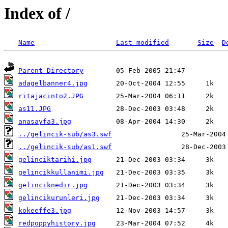
Index of /
Name
Last modified
Size
D
Parent Directory
adagelbanner4.jpg
ritajacinto2.JPG
as11.JPG
anasayfa3.jpg
../gelincik-sub/as3.swf
../gelincik-sub/as1.swf
gelinciktarihi.jpg
gelincikkullanimi.jpg
gelinciknedir.jpg
gelincikurunleri.jpg
kokeeffe3.jpg
redpoppyhistory.jpg