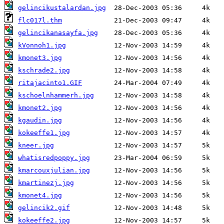
gelincikustalardan.jpg
flc017l.thm
gelincikanasayfa.jpg
kVonnoh1.jpg
kmonet3.jpg
kschrade2.jpg
ritajacinto1.GIF
kschoelnhammerh.jpg
kmonet2.jpg
kgaudin.jpg
kokeeffe1.jpg
kneer.jpg
whatisredpoppy.jpg
kmarcouxjulian.jpg
kmartinezj.jpg
kmonet4.jpg
gelincik2.gif
kokeeffe2.jpg