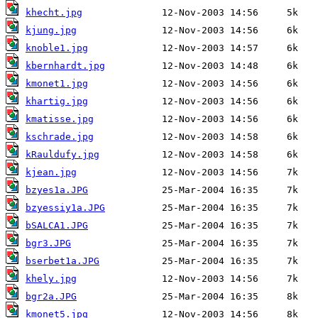
khecht.jpg
kjung.jpg
knoble1.jpg
kbernhardt.jpg
kmonet1.jpg
khartig.jpg
kmatisse.jpg
kschrade.jpg
kRauldufy.jpg
kjean.jpg
bzyes1a.JPG
bzyessiy1a.JPG
bSALCA1.JPG
bgr3.JPG
bserbet1a.JPG
khely.jpg
bgr2a.JPG
kmonet5.jpg