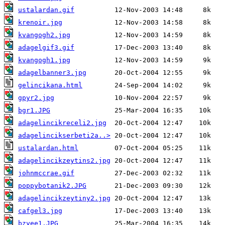
ustalardan.gif
krenoir.jpg
kvangogh2.jpg
adagelgif3.gif
kvangogh1.jpg
adagelbanner3.jpg
gelincikana.html
gpyr2.jpg
bgr1.JPG
adagelincikreceli2.jpg
adagelincikserbeti2a..>
ustalardan.html
adagelincikzeytins2.jpg
johnmccrae.gif
poppybotanik2.JPG
adagelincikzeytiny2.jpg
cafgel3.jpg
bzyee1.JPG