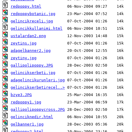
redpoppy.html
redpoppybotanic.jpg
gelincikreceli.jpg
gelincikkullanimi.html
ustalardan2.png
zeytins.jpg
adagelbanner2.jpg
zeytiny.jpg
gallipolipoppy.JPG
gelincikserbeti.jpg
adagelincikurunleri.jpg
gelincikserbetirecel..>
bzye3.JPG
redpoppy1.jpg
gallipolipoppycross.JPG
gelinciknedir.html
gelbanner1.jpg
redpoppy2.html