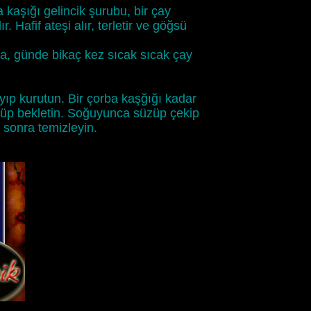
 kaşığı gelincik şurubu, bir çay
r. Hafif ateşi alır, terletir ve göğsü
rsa, günde bikaç kez sıcak sıcak çay
layıp kurutun. Bir çorba kaşğığı kadar
küp bekletin. Soğuyunca süzüp çekip
 sonra temizleyin.