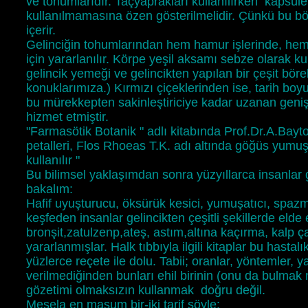
ve tohumlarıdır. Taçyaprakları kullanılırken kapsül
kullanılmamasına özen gösterilmelidir. Çünkü bu böl
içerir.
Gelinciğin tohumlarından hem hamur işlerinde, hem
için yararlanılır. Körpe yeşil aksamı sebze olarak kul
gelincik yemeği ve gelincikten yapılan bir çeşit bör
konuklarımıza.) Kırmızı çiçeklerinden ise, tarih boy
bu mürekkepten sakinleştiriciye kadar uzanan geniş 
hizmet etmiştir.
"Farmasötik Botanik " adlı kitabında Prof.Dr.A.Baytop
petalleri, Flos Rhoeas T.K. adı altında göğüs yumuşa
kullanılır "
Bu bilimsel yaklaşımdan sonra yüzyıllarca insanlar 
bakalım:
Hafif uyuşturucu, öksürük kesici, yumuşatıcı, spazm ç
keşfeden insanlar gelincikten çeşitli şekillerde elde
bronşit,zatulzenp,ateş, astım,altına kaçırma, kalp ç
yararlanmışlar. Halk tıbbıyla ilgili kitaplar bu hastalık
yüzlerce reçete ile dolu. Tabii; oranlar, yöntemler, yap
verilmediğinden bunları ehil birinin (onu da bulm
gözetimi olmaksızın kullanmak doğru değil.
Mesela en masum bir-iki tarif şöyle: