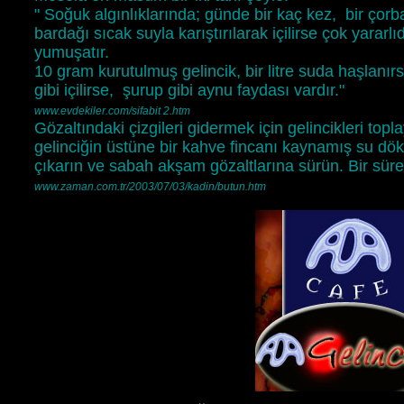
" Soğuk algınlıklarında; günde bir kaç kez, bir çorba
bardağı sıcak suyla karıştırılarak içilirse çok yararlıdı
yumuşatır.
10 gram kurutulmuş gelincik, bir litre suda haşlanı
gibi içilirse, şurup gibi aynu faydası vardır."
www.evdekiler.com/sifabit 2.htm
Gözaltındaki çizgileri gidermek için gelincikleri top
gelinciğin üstüne bir kahve fincanı kaynamış su dö
çıkarın ve sabah akşam gözaltlarına sürün. Bir süre
www.zaman.com.tr/2003/07/03/kadin/butun.htm