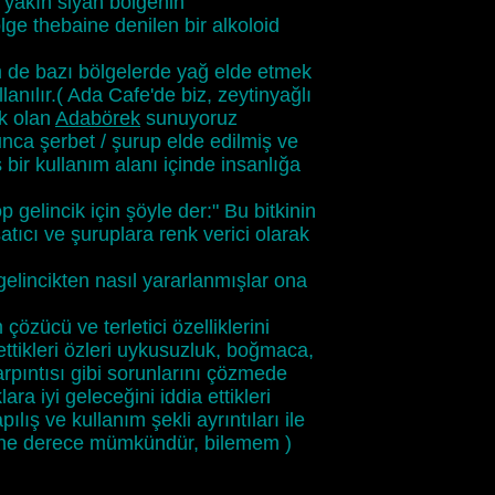
e yakın siyah bölgenin
ge thebaine denilen bir alkoloid
 de bazı bölgelerde yağ elde etmek
lanılır.( Ada Cafe'de biz, zeytinyağlı
ek olan
Adabörek
sunuyoruz
unca şerbet / şurup elde edilmiş ve
bir kullanım alanı içinde insanlığa
 gelincik için şöyle der:" Bu bitkinin
tıcı ve şuruplara renk verici olarak
gelincikten nasıl yararlanmışlar ona
özücü ve terletici özelliklerini
 ettikleri özleri uykusuzluk, boğmaca,
arpıntısı gibi sorunlarını çözmede
lara iyi geleceğini iddia ettikleri
ılış ve kullanım şekli ayrıntıları ile
ak ne derece mümkündür, bilemem )