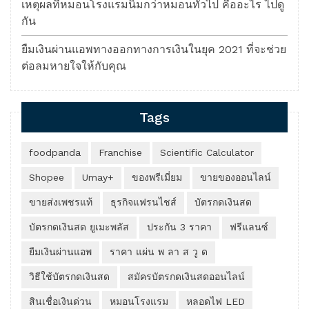
เหตุผลที่หมอนโรงแรมนิ่มกว่าหมอนทั่วไป คืออะไร ไปดู
กัน
ยืมเงินผ่านแอพทางออกทางการเงินในยุค 2021 ที่จะช่วย
ต่อลมหายใจให้กับคุณ
Tags
foodpanda
Franchise
Scientific Calculator
Shopee
Umay+
ของพรีเมี่ยม
ขายของออนไลน์
ขายส่งเพชรแท้
ธุรกิจแฟรนไชส์
บัตรกดเงินสด
บัตรกดเงินสด ยูเมะพลัส
ประกัน 3 ราคา
ฟรีแลนซ์
ยืมเงินผ่านแอพ
ราคา แผ่น พ ลา ส วู ด
วิธีใช้บัตรกดเงินสด
สมัครบัตรกดเงินสดออนไลน์
สินเชื่อเงินด่วน
หมอนโรงแรม
หลอดไฟ LED