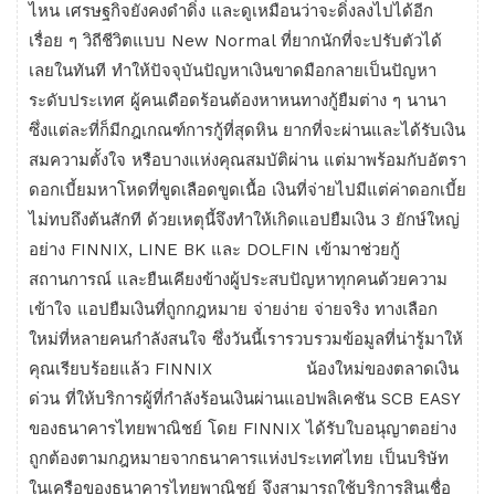
ไหน เศรษฐกิจยังคงดำดิ่ง และดูเหมือนว่าจะดิ่งลงไปได้อีก
เรื่อย ๆ วิถีชีวิตแบบ New Normal ที่ยากนักที่จะปรับตัวได้
เลยในทันที ทำให้ปัจจุบันปัญหาเงินขาดมือกลายเป็นปัญหา
ระดับประเทศ ผู้คนเดือดร้อนต้องหาหนทางกู้ยืมต่าง ๆ นานา
ซึ่งแต่ละที่ก็มีกฎเกณฑ์การกู้ที่สุดหิน ยากที่จะผ่านและได้รับเงิน
สมความตั้งใจ หรือบางแห่งคุณสมบัติผ่าน แต่มาพร้อมกับอัตรา
ดอกเบี้ยมหาโหดที่ขูดเลือดขูดเนื้อ เงินที่จ่ายไปมีแต่ค่าดอกเบี้ย
ไม่ทบถึงต้นสักที ด้วยเหตุนี้จึงทำให้เกิดแอปยืมเงิน 3 ยักษ์ใหญ่
อย่าง FINNIX, LINE BK และ DOLFIN เข้ามาช่วยกู้
สถานการณ์ และยืนเคียงข้างผู้ประสบปัญหาทุกคนด้วยความ
เข้าใจ แอปยืมเงินที่ถูกกฎหมาย จ่ายง่าย จ่ายจริง ทางเลือก
ใหม่ที่หลายคนกำลังสนใจ ซึ่งวันนี้เรารวบรวมข้อมูลที่น่ารู้มาให้
คุณเรียบร้อยแล้ว FINNIX น้องใหม่ของตลาดเงิน
ด่วน ที่ให้บริการผู้ที่กำลังร้อนเงินผ่านแอปพลิเคชัน SCB EASY
ของธนาคารไทยพาณิชย์ โดย FINNIX ได้รับใบอนุญาตอย่าง
ถูกต้องตามกฎหมายจากธนาคารแห่งประเทศไทย เป็นบริษัท
ในเครือของธนาคารไทยพาณิชย์ จึงสามารถใช้บริการสินเชื่อ