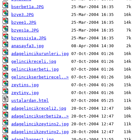
bserbet1a.JPG
bzye3.JPG
bzyee1.JPG
bzyes1a.JPG
bzyessiy1a.JPG
anasayfa3.jpg
adagelincikurunleri.jpg
gelincikreceli.jpg
gelincikserbeti.jpg
gelincikserbetirecel..>
zeytins.jpg
zeytiny.jpg
ustalardan.html
adagelincikreceli2.jpg
adagelincikserbeti2a..>
adagelincikzeytins2.jpg
adagelincikzeytiny2.jpg
adagelbanner1.jpg