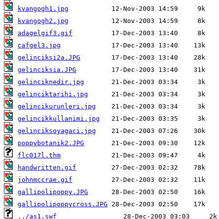
kvangogh1.jpg
kvangogh2.jpg
adagelgif3.gif
cafgel3.jpg
gelinciksi2a.JPG
gelinciksia.JPG
gelinciknedir.jpg
gelinciktarihi.jpg
gelincikurunleri.jpg
gelincikkullanimi.jpg
gelinciksoyagaci.jpg
poppybotanik2.JPG
flc017l.thm
handwritten.gif
johnmccrae.gif
gallipolipoppy.JPG
gallipolipoppycross.JPG
../as1.swf