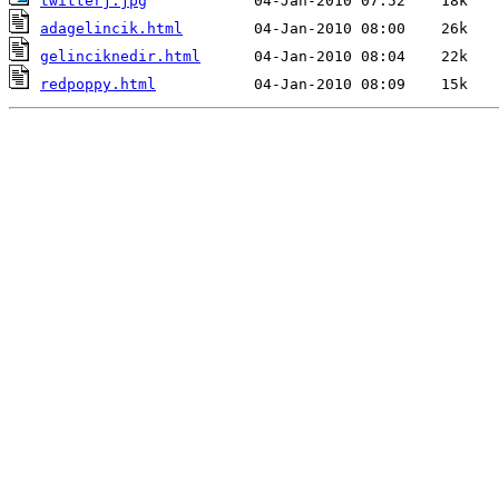
twitterj.jpg
adagelincik.html
gelinciknedir.html
redpoppy.html