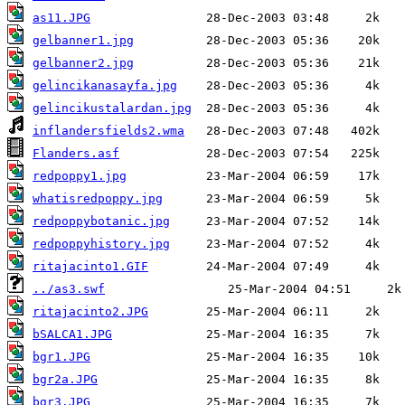
as11.JPG
gelbanner1.jpg
gelbanner2.jpg
gelincikanasayfa.jpg
gelincikustalardan.jpg
inflandersfields2.wma
Flanders.asf
redpoppy1.jpg
whatisredpoppy.jpg
redpoppybotanic.jpg
redpoppyhistory.jpg
ritajacinto1.GIF
../as3.swf
ritajacinto2.JPG
bSALCA1.JPG
bgr1.JPG
bgr2a.JPG
bgr3.JPG