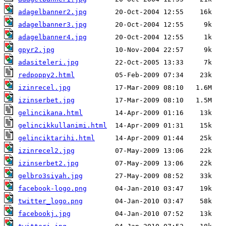
adagelbanner2.jpg
adagelbanner3.jpg
adagelbanner4.jpg
gpyr2.jpg
adasiteleri.jpg
redpoppy2.html
izinrecel.jpg
izinserbet.jpg
gelincikana.html
gelincikkullanimi.html
gelinciktarihi.html
izinrecel2.jpg
izinserbet2.jpg
gelbro3siyah.jpg
facebook-logo.png
twitter_logo.png
facebookj.jpg