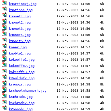
kmartinezj.jpg
kmatisse.jpg
kmonet1.jpg
kmonet2.jpg
kmonet3.jpg
kmonet4.jpg
kmonet5.jpg
kneer.jpg
knoble1.jpg
kokeeffe1.jpg
kokeeffe2.jpg
kokeeffe3.jpg
kRauldufy.jpg
krenoir.jpg
kschoelnhammerh.jpg
kschrade.jpg
kschrade2.jpg
kVonnoh1.jpg