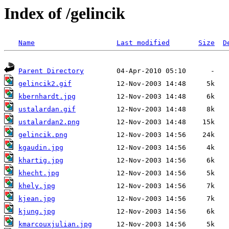
Index of /gelincik
Name
Last modified
Size
D
Parent Directory
gelincik2.gif
kbernhardt.jpg
ustalardan.gif
ustalardan2.png
gelincik.png
kgaudin.jpg
khartig.jpg
khecht.jpg
khely.jpg
kjean.jpg
kjung.jpg
kmarcouxjulian.jpg