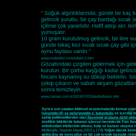
" Soğuk algınlıklarında; günde bir kaç k
gelincik şurubu, bir çay bardağı sıcak su
içilirse çok yararlıdır. Hafif ateşi alır, te
yumuşatır.
10 gram kurutulmuş gelincik, bir litre s
günde bikaç kez sıcak sıcak çay gibi içi
aynu faydası vardır."
www.evdekiler.com/sifabit 2.htm
Gözaltındaki çizgileri gidermek için geli
kurutun. Bir çorba kaşğığı kadar gelinc
fincanı kaynamış su döküp bekletin. 
çekip çıkarın ve sabah akşam gözaltları
sonra temizleyin.
www.zaman.com.tr/2003/07/03/kadin/butun.htm
Ayrıca son yapılan bilimsel araştırmalarda kırmızı yapr
(siyanidin-B) ve pelargonidin-C bulunduğu
ve içerdiği b
sahip polifenolllerden olan
flavonoid grubuna dahil old
özellikle bitkilerde bulunan işlevsel besinlerdir.Tüm flav
antioksidan etkilerinin olması, kalp ve kanser oluşma ri
Müftüoğlu,Yaşasın Hayat,2003,s.174
) Yoğun olarak kırm
gelincikte de mevcuttur ve bir çok kronik hastalık risk