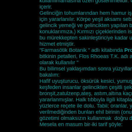
kullanılmamasına özen gösterilmelidir. 
içerir.
Gelinciğin tohumlarından hem hamur iş
için yararlanılır. Körpe yeşil aksamı seb
gelincik yemeği ve gelincikten yapılan b
konuklarımıza.) Kırmızı çiçeklerinden i
bu mürekkepten sakinleştiriciye kadar u
hizmet etmiştir.
"Farmasötik Botanik " adlı kitabında
Pr
bitkinin petalleri, Flos Rhoeas T.K. adı
olarak kullanılır "
Bu bilimsel yaklaşımdan sonra yüzyıllar
bakalım:
Hafif uyuşturucu, öksürük kesici, yumuşa
keşfeden insanlar gelincikten çeşitli şek
bronşit,zatulzenp,ateş, astım,altına kaç
yararlanmışlar. Halk tıbbıyla ilgili kitapla
yüzlerce reçete ile dolu. Tabii; oranlar, y
verilmediğinden bunları ehil birinin (
gözetimi olmaksızın kullanmak doğru d
Mesela en masum bir-iki tarif şöyle: