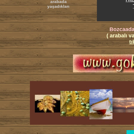
arabada
yaşadıkları
Bozcaada
( arabalı va
tı