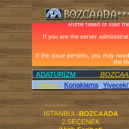
ADATURİZM
BOZCAA
Ulaşım
Konaklama
Yiyecek/
İSTANBUL-
BOZCAADA
2.SEÇENEK