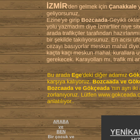
İZMİR
'den gelmek için
Çanakkale
y
geliyorsunuz,
Ezine'ye girip
Bozcaada
-Geyikli okla
yolu yazmadım diye İzmir'liler niye s
arada trafikçiler tarafından hazırlanmış
bir şekilde takılıyorsunuz. En acısı uf
cezayı basıyorlar meskun mahal diye.
kaçta kaçı meskun mahal, kurallara u
gerekecek. Karayolları mı, trafik mi art
Bu arada
Ege
'deki diğer adamız
Gök
karşıya kalıyoruz.
Bozcaada ve Gök
Bozcaada ve Gökçeada
'nın ayrı iki
zorlanıyoruz. Lütfen
www.gokceada.
anlatılıyor..
ARABA
ve
YENİKA
BEN
Bir çocuk ve
HI