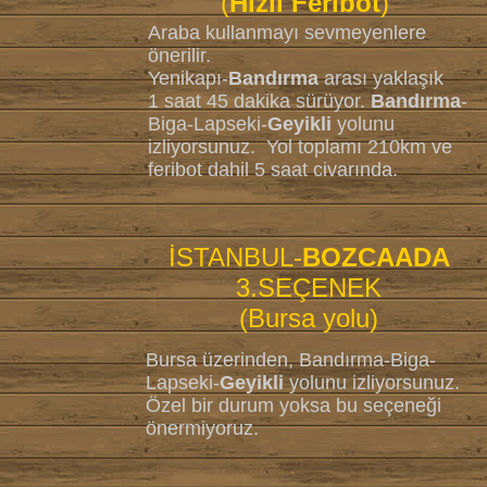
(
Hızlı Feribot
)
Araba kullanmayı sevmeyenlere
önerilir.
Yenikapı-
Bandırma
arası yaklaşık
1 saat 45 dakika sürüyor.
Bandırma
-
Biga-Lapseki-
Geyikli
yolunu
izliyorsunuz. Yol toplamı 210km ve
feribot dahil 5 saat civarında.
İSTANBUL-
BOZCAADA
3.SEÇENEK
(Bursa yolu)
Bursa üzerinden, Bandırma-Biga-
Lapseki-
Geyikli
yolunu izliyorsunuz.
Özel bir durum yoksa bu seçeneği
önermiyoruz.