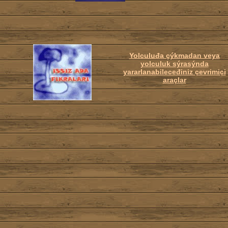
Yolculuđa çýkmadan veya
yolculuk sýrasýnda
yararlanabileceđiniz çevrimiçi
araçlar