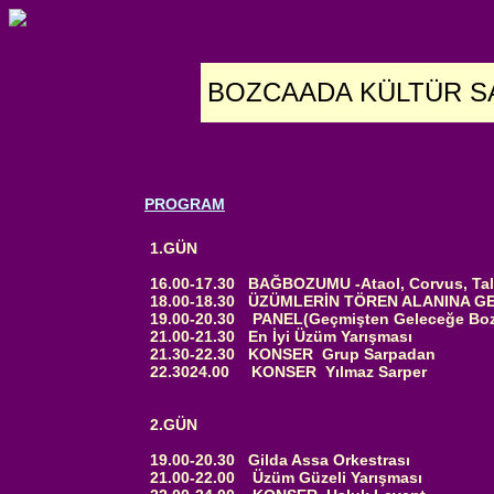
BOZCAADA KÜLTÜR S
PROGRAM
1.GÜN
16.00-17.30 BAĞBOZUMU -Ataol, Corvus, Talay
18.00-18.30 ÜZÜMLERİN TÖREN ALANINA GET
19.00-20.30 PANEL(Geçmişten Geleceğe Bozc
21.00-21.30 En İyi Üzüm Yarışması
21.30-22.30 KONSER Grup Sarpadan
22.3024.00 KONSER Yılmaz Sarper
2.GÜN
19.00-20.30 Gilda Assa Orkestrası
21.00-22.00 Üzüm Güzeli Yarışması