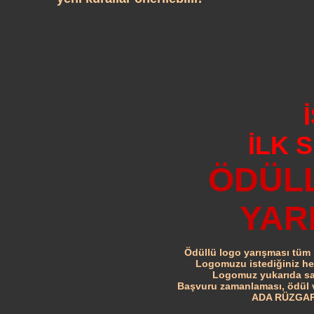
İLK 
ÖDÜL
YAR
Ödüllü logo yarışması tü
Logomuzu istediğiniz her
Logomuz yukarıda sayı
Başvuru zamanlaması, ödül ve 
ADA RÜZGAR