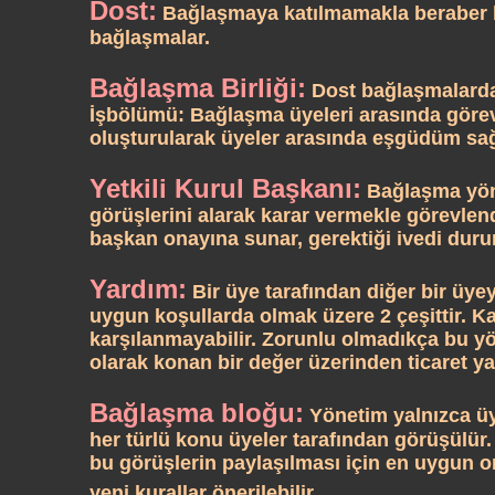
Dost:
Bağlaşmaya katılmamakla beraber b
bağlaşmalar.
Bağlaşma Birliği:
Dost bağlaşmalarda
İşbölümü: Bağlaşma üyeleri arasında görevl
oluşturularak üyeler arasında eşgüdüm sağ
Yetkili Kurul Başkanı:
Bağlaşma yöne
görüşlerini alarak karar vermekle görevlend
başkan onayına sunar, gerektiği ivedi duru
Yardım:
Bir üye tarafından diğer bir üye
uygun koşullarda olmak üzere 2 çeşittir. Ka
karşılanmayabilir. Zorunlu olmadıkça bu y
olarak konan bir değer üzerinden ticaret ya
Bağlaşma bloğu:
Yönetim yalnızca üye
her türlü konu üyeler tarafından görüşülür.
bu görüşlerin paylaşılması için en uygun ort
yeni kurallar önerilebilir.