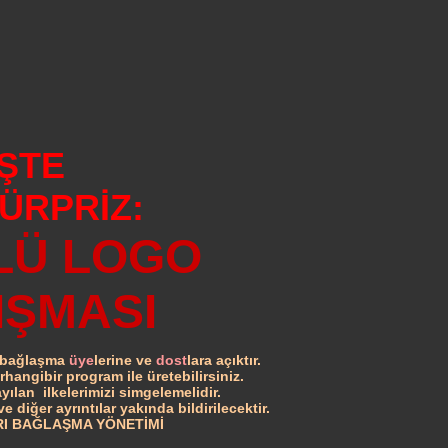
İŞTE
SÜRPRİZ:
LÜ LOGO
IŞMASI
m bağlaşma
üye
lerine ve
dost
lara açıktır.
hangibir program ile üretebilirsiniz.
lan ilkelerimizi simgelemelidir.
diğer ayrıntılar yakında bildirilecektir.
I BAĞLAŞMA YÖNETİMİ