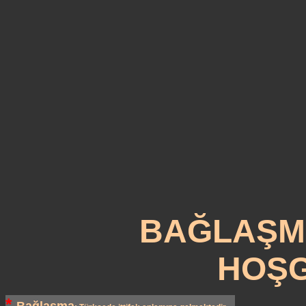
BAĞLAŞM
HOŞG
*