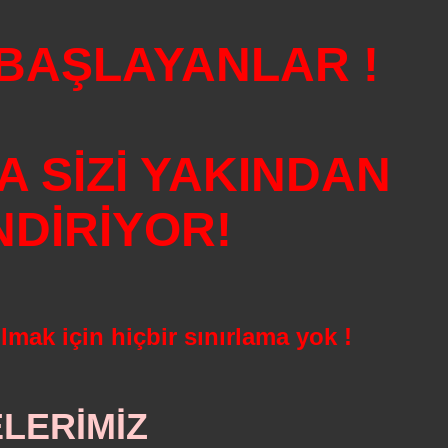
 BAŞLAYANLAR !
 SİZİ YAKINDAN
NDİRİYOR!
ılmak için hiçbir sınırlama yok !
ELERİMİZ