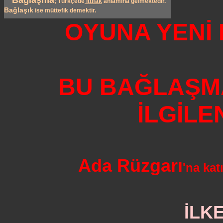
Bağlaşma
; Türkçede
ittifak
anlamına gelmektedir.
Bağlaşık
ise müttefik demektir.
OYUNA YENİ
BU BAĞLAŞMA
İLGİLE
Ada Rüzgarı
'na kat
İLK